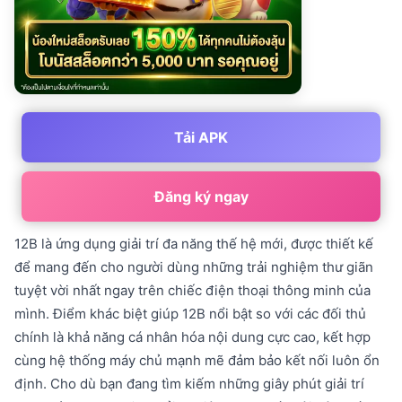
Tải APK
Đăng ký ngay
12B là ứng dụng giải trí đa năng thế hệ mới, được thiết kế
để mang đến cho người dùng những trải nghiệm thư giãn
tuyệt vời nhất ngay trên chiếc điện thoại thông minh của
mình. Điểm khác biệt giúp 12B nổi bật so với các đối thủ
chính là khả năng cá nhân hóa nội dung cực cao, kết hợp
cùng hệ thống máy chủ mạnh mẽ đảm bảo kết nối luôn ổn
định. Cho dù bạn đang tìm kiếm những giây phút giải trí