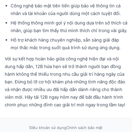
Công nghệ bảo mật tiên tiến giúp bảo vệ thông tin cá
nhân và tài khoản của người dùng một cách tuyệt đối.
Hệ thống thông minh gợi ý nội dung dựa trên sở thích cá
nhân, giúp bạn tìm thấy thứ mình thích chỉ trong vài giây.
Hỗ trợ khách hàng chuyên nghiệp, sẵn sàng giải đáp
mọi thắc mắc trong suốt quá trình sử dụng ứng dụng.
Với sự kết hợp hoàn hảo giữa công nghệ hiện đại và nội
dung hấp dẫn, 12B hứa hẹn sẽ trở thành người bạn đồng
hành không thể thiếu trong nhu cầu giải trí hàng ngày của
bạn. Đừng bỏ lỡ cơ hội khám phá những tính năng độc đáo
và nhận được nhiều ưu đãi hấp dẫn dành riêng cho thành
viên mới. Hãy tải 12B ngay hôm nay để bắt đầu hành trình
chinh phục những đỉnh cao giải trí mới ngay trong tầm tay!
Điều khoản sử dụng
Chính sách bảo mật